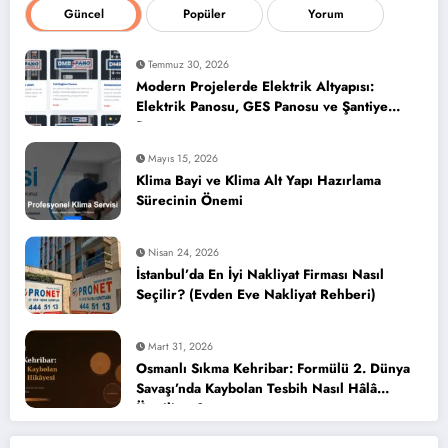
Güncel
Popüler
Yorum
Temmuz 30, 2026
Modern Projelerde Elektrik Altyapısı:
Elektrik Panosu, GES Panosu ve Şantiye
Panosu
Mayıs 15, 2026
Klima Bayi ve Klima Alt Yapı Hazırlama
Sürecinin Önemi
Nisan 24, 2026
İstanbul’da En İyi Nakliyat Firması Nasıl
Seçilir? (Evden Eve Nakliyat Rehberi)
Mart 31, 2026
Osmanlı Sıkma Kehribar: Formülü 2. Dünya
Savaşı’nda Kaybolan Tesbih Nasıl Hâlâ
Üretiliyor?