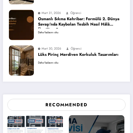
Mart 31, 2026
Öğrenci
Osmanlı Sıkma Kehribar: Formülü 2. Dünya
Savaşı’nda Kaybolan Tesbih Nasıl Hâlâ
Üretiliyor?
Daha fazlasını oku
Mart 30, 2026
Öğrenci
Lüks Pirinç Merdiven Korkuluk Tasarımları
Daha fazlasını oku
RECOMMENDED