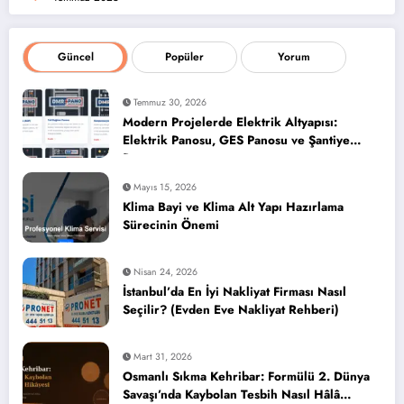
Güncel
Popüler
Yorum
Temmuz 30, 2026
Modern Projelerde Elektrik Altyapısı:
Elektrik Panosu, GES Panosu ve Şantiye
Panosu
Mayıs 15, 2026
Klima Bayi ve Klima Alt Yapı Hazırlama
Sürecinin Önemi
Nisan 24, 2026
İstanbul’da En İyi Nakliyat Firması Nasıl
Seçilir? (Evden Eve Nakliyat Rehberi)
Mart 31, 2026
Osmanlı Sıkma Kehribar: Formülü 2. Dünya
Savaşı’nda Kaybolan Tesbih Nasıl Hâlâ