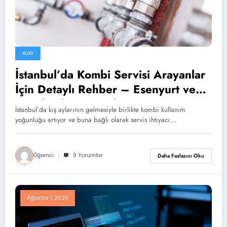
BLOG
İstanbul’da Kombi Servisi Arayanlar
İçin Detaylı Rehber – Esenyurt ve
Küçükçekmece Bölge Servisi
İstanbul’da kış aylarının gelmesiyle birlikte kombi kullanım
yoğunluğu artıyor ve buna bağlı olarak servis ihtiyacı…
Öğrenci
0 Yorumlar
Daha Fazlasını Oku
Ağustos 1, 2025