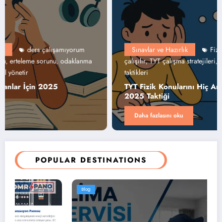
Sınavlar ve Hazırlık
Fizik anlamıyorum
Fizik nasıl
,
çalışılır
TYT çalışma stratejileri
TYT Fizik 2025
TYT kolay fizik
,
,
,
taktikleri
TYT Fizik Konularını Hiç Anlamıyorum Diyenler İçin
2025 Taktiği
Daha fazlasını oku
POPULAR DESTINATIONS
Blog