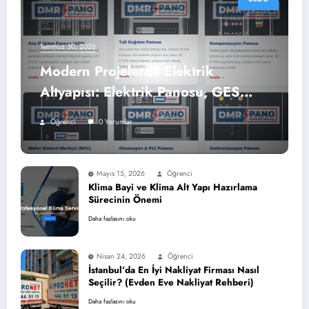
Temmuz 30, 2026
Modern Projelerde Elektrik
Altyapısı: Elektrik Panosu, GES
Panosu ve Şantiye Panosu
Öğrenci
0 Yorumlar
Mayıs 15, 2026
Öğrenci
Klima Bayi ve Klima Alt Yapı Hazırlama
Sürecinin Önemi
Daha fazlasını oku
Nisan 24, 2026
Öğrenci
İstanbul’da En İyi Nakliyat Firması Nasıl
Seçilir? (Evden Eve Nakliyat Rehberi)
Daha fazlasını oku