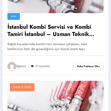
BLOG
İstanbul Kombi Servisi ve Kombi
Tamiri İstanbul – Uzman Teknik
Destek ile Güvenli Isınma
Soğuk kış aylarında kombinizin sorunsuz çalışması, hem
konforunuz hem de güvenliğiniz için büyük önem taşır.…
Öğrenci
0 Yorumlar
Daha Fazlasını Oku
Aralık 8, 2025