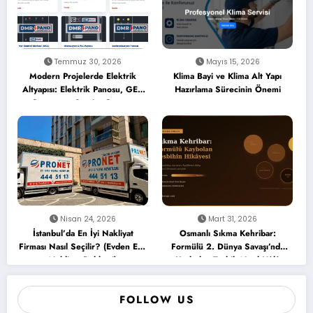
Temmuz 30, 2026
Mayıs 15, 2026
Modern Projelerde Elektrik
Klima Bayi ve Klima Alt Yapı
Altyapısı: Elektrik Panosu, GES
Hazırlama Sürecinin Önemi
Panosu ve Şantiye Panosu
Nisan 24, 2026
Mart 31, 2026
İstanbul’da En İyi Nakliyat
Osmanlı Sıkma Kehribar:
Firması Nasıl Seçilir? (Evden Eve
Formülü 2. Dünya Savaşı’nda
Nakliyat Rehberi)
Kaybolan Tesbih Nasıl Hâlâ
Üretiliyor?
FOLLOW US