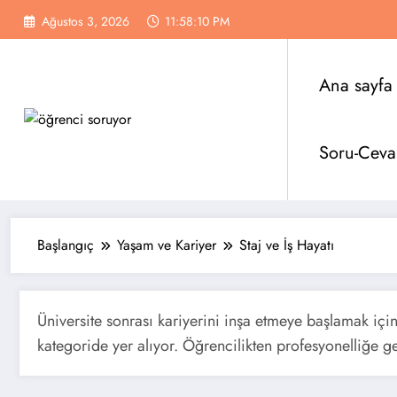
İçeriğe
Ağustos 3, 2026
11:58:11 PM
atla
Ana sayfa
Soru-Ceva
Başlangıç
Yaşam ve Kariyer
Staj ve İş Hayatı
Üniversite sonrası kariyerini inşa etmeye başlamak için 
kategoride yer alıyor. Öğrencilikten profesyonelliğe g