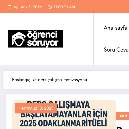
İçeriğe
Ağustos 5, 2026
11:00:22 AM
atla
Ana sayfa
Soru-Ceva
Başlangıç
ders çalışma motivasyonu
Temmuz 10, 2025
MOTI