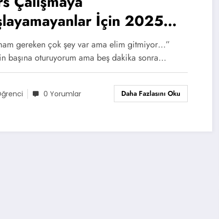
rs Çalışmaya
şlayamayanlar İçin 2025
klanma Ritüeli
am gereken çok şey var ama elim gitmiyor…”
in başına oturuyorum ama beş dakika sonra…
Daha Fazlasını Oku
ğrenci
0 Yorumlar