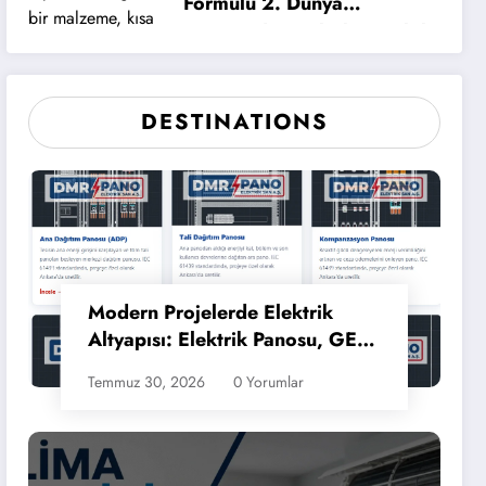
Formülü 2. Dünya
Savaşı’nda Kaybolan Tesbih
Nasıl Hâlâ Üretiliyor?
DESTINATIONS
Modern Projelerde Elektrik
Altyapısı: Elektrik Panosu, GES
Panosu ve Şantiye Panosu
Temmuz 30, 2026
0 Yorumlar